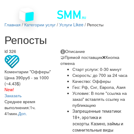
Главная
/
Категории услуг
/
Услуги Likee
/
Репосты
Репосты
id 326
Описание
🤝
Прямой поставщик
❌
Кнопка
отмена
Старт услуги: 0-30 минут
Коментарии "Офферы"
Скорость: до 700 за 24 часа
Цена 390руб - за 1000
Качество: Офферы
(~4.43$)
Гео: Рф, Снг, Европа, Азия
New!
Условие: В поле "ссылка на
Заказать
заказ" вставлять ссылку на
Среднее время
публикацию
выполнения:
1ч.
Запрещенные тематики:
41мин.
Доп.
18+, эротика и
эскорты. Казино, займы и
сомнительные виды