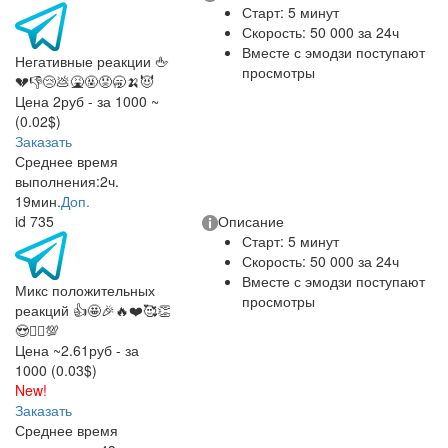
Старт: 5 минут
Скорость: 50 000 за 24ч
Вместе с эмодзи поступают
Негативные реакции 🖕
просмотры
💔👎😢💩🤮🤬😡🥱🍌😈
Цена 2руб - за 1000 ~
(0.02$)
Заказать
Среднее время
выполнения:
2ч.
19мин.
Доп.
id 735
Описание
Старт: 5 минут
Скорость: 50 000 за 24ч
Вместе с эмодзи поступают
Микс положительных
просмотры
реакций 👍🤩🎉🔥❤️🥰👏
😍❤️‍🔥💯
Цена ~2.61руб - за
1000 (0.03$)
New!
Заказать
Среднее время