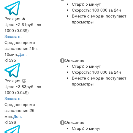
Старт: 5 минут
Скорость: 100 000 за 24ч
Вместе с эмодзи поступают
Реакция 🔥
просмотры
Цена ~2.61руб - за
1000 (0.03$)
Заказать
Среднее время
выполнения:
18ч.
10мин.
Доп.
id 595
Описание
Старт: 5 минут
Скорость: 100 000 за 24ч
Вместе с эмодзи поступают
Реакция 👏
просмотры
Цена ~3.83руб - за
1000 (0.04$)
Заказать
Среднее время
выполнения:
26
мин.
Доп.
id 596
Описание
Старт: 5 минут