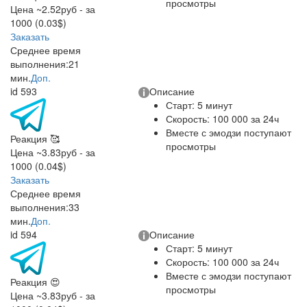
просмотры
Цена ~2.52руб - за
1000 (0.03$)
Заказать
Среднее время
выполнения:
21
мин.
Доп.
id 593
Описание
Старт: 5 минут
Скорость: 100 000 за 24ч
Вместе с эмодзи поступают
Реакция 🥰
просмотры
Цена ~3.83руб - за
1000 (0.04$)
Заказать
Среднее время
выполнения:
33
мин.
Доп.
id 594
Описание
Старт: 5 минут
Скорость: 100 000 за 24ч
Вместе с эмодзи поступают
Реакция 😍
просмотры
Цена ~3.83руб - за