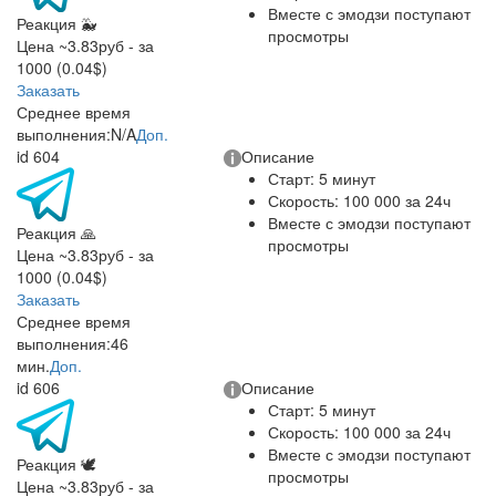
Вместе с эмодзи поступают
Реакция 🐳
просмотры
Цена ~3.83руб - за
1000 (0.04$)
Заказать
Среднее время
выполнения:
N/A
Доп.
id 604
Описание
Старт: 5 минут
Скорость: 100 000 за 24ч
Вместе с эмодзи поступают
Реакция 🙏
просмотры
Цена ~3.83руб - за
1000 (0.04$)
Заказать
Среднее время
выполнения:
46
мин.
Доп.
id 606
Описание
Старт: 5 минут
Скорость: 100 000 за 24ч
Вместе с эмодзи поступают
Реакция 🕊
просмотры
Цена ~3.83руб - за