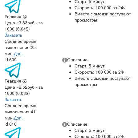
Старт: 5 минут
Скорость: 100 000 за 24ч
Вместе с эмодзи поступают
Реакция 😁
просмотры
Цена ~3.83руб - за
1000 (0.04$)
Заказать
Среднее время
выполнения:
25
мин.
Доп.
id 609
Описание
Старт: 5 минут
Скорость: 100 000 за 24ч
Вместе с эмодзи поступают
Реакция 🤣
просмотры
Цена ~2.52руб - за
1000 (0.03$)
Заказать
Среднее время
выполнения:
41
мин.
Доп.
id 616
Описание
Старт: 5 минут
Скорость: 100 000 за 24ч