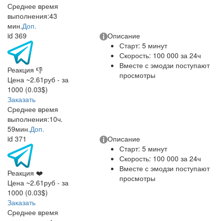
Среднее время
выполнения:
43
мин.
Доп.
id 369
Описание
Старт: 5 минут
Скорость: 100 000 за 24ч
Вместе с эмодзи поступают
Реакция 👎
просмотры
Цена ~2.61руб - за
1000 (0.03$)
Заказать
Среднее время
выполнения:
10ч.
59мин.
Доп.
id 371
Описание
Старт: 5 минут
Скорость: 100 000 за 24ч
Вместе с эмодзи поступают
Реакция ❤️
просмотры
Цена ~2.61руб - за
1000 (0.03$)
Заказать
Среднее время