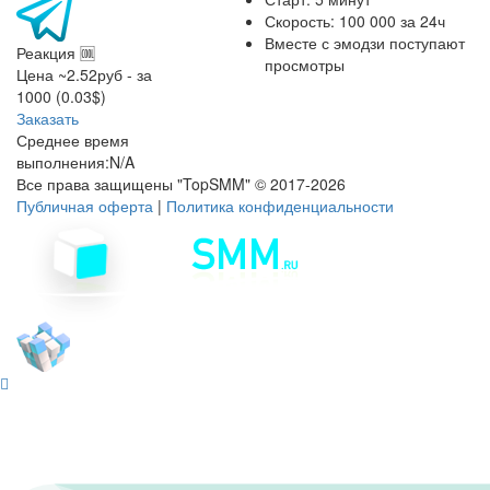
Скорость: 100 000 за 24ч
Вместе с эмодзи поступают
Реакция 🆒
просмотры
Цена ~2.52руб - за
1000 (0.03$)
Заказать
Среднее время
выполнения:
N/A
Все права защищены "
TopSMM
" ©
2017-2026
Публичная оферта
|
Политика конфиденциальности