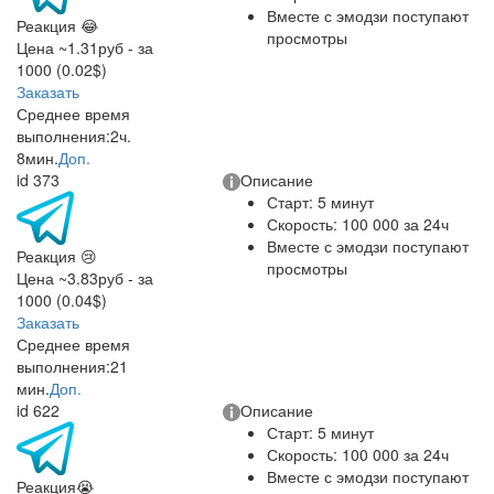
Вместе с эмодзи поступают
Реакция 😂
просмотры
Цена ~1.31руб - за
1000 (0.02$)
Заказать
Среднее время
выполнения:
2ч.
8мин.
Доп.
id 373
Описание
Старт: 5 минут
Скорость: 100 000 за 24ч
Вместе с эмодзи поступают
Реакция 😢
просмотры
Цена ~3.83руб - за
1000 (0.04$)
Заказать
Среднее время
выполнения:
21
мин.
Доп.
id 622
Описание
Старт: 5 минут
Скорость: 100 000 за 24ч
Вместе с эмодзи поступают
Реакция😭