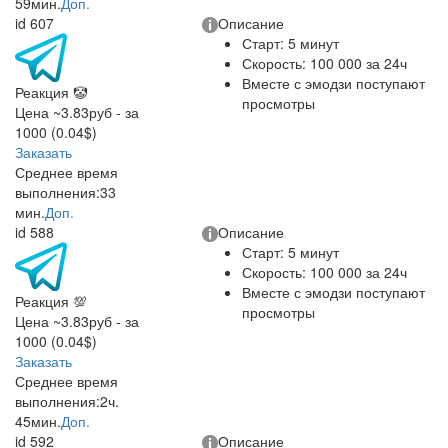
59мин.
Доп.
id 607
Описание
Старт: 5 минут
Скорость: 100 000 за 24ч
Вместе с эмодзи поступают
Реакция 🤡
просмотры
Цена ~3.83руб - за
1000 (0.04$)
Заказать
Среднее время
выполнения:
33
мин.
Доп.
id 588
Описание
Старт: 5 минут
Скорость: 100 000 за 24ч
Вместе с эмодзи поступают
Реакция 💯
просмотры
Цена ~3.83руб - за
1000 (0.04$)
Заказать
Среднее время
выполнения:
2ч.
45мин.
Доп.
id 592
Описание