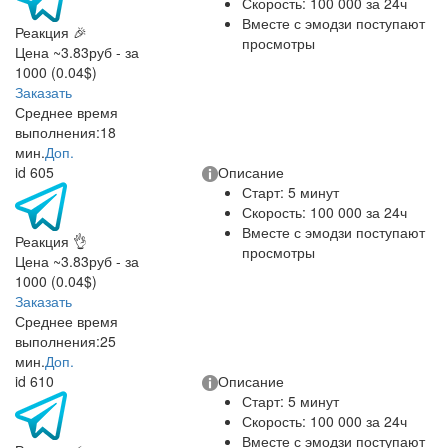
Скорость: 100 000 за 24ч
Вместе с эмодзи поступают
Реакция 🎉
просмотры
Цена ~3.83руб - за
1000 (0.04$)
Заказать
Среднее время
выполнения:
18
мин.
Доп.
id 605
Описание
Старт: 5 минут
Скорость: 100 000 за 24ч
Вместе с эмодзи поступают
Реакция 👌
просмотры
Цена ~3.83руб - за
1000 (0.04$)
Заказать
Среднее время
выполнения:
25
мин.
Доп.
id 610
Описание
Старт: 5 минут
Скорость: 100 000 за 24ч
Вместе с эмодзи поступают