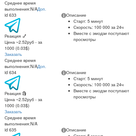
Среднее время
выполнения:
N/A
Доп.
id 633
Описание
Старт: 5 минут
Скорость: 100 000 за 24ч
Вместе с эмодзи поступают
Реакция 💅
просмотры
Цена ~2.52руб - за
1000 (0.03$)
Заказать
Среднее время
выполнения:
N/A
Доп.
id 634
Описание
Старт: 5 минут
Скорость: 100 000 за 24ч
Вместе с эмодзи поступают
Реакция 🗿
просмотры
Цена ~2.52руб - за
1000 (0.03$)
Заказать
Среднее время
выполнения:
N/A
id 635
Описание
Старт: 5 минут