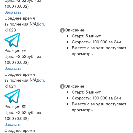
Цена ~2.52руб - за
1000 (0.03$)
Заказать
Среднее время
выполнения:
N/A
Доп.
id 623
Описание
Старт: 5 минут
Скорость: 100 000 за 24ч
Вместе с эмодзи поступают
Реакция 👀
просмотры
Цена ~2.52руб - за
1000 (0.03$)
Заказать
Среднее время
выполнения:
N/A
Доп.
id 624
Описание
Старт: 5 минут
Скорость: 100 000 за 24ч
Вместе с эмодзи поступают
Реакция 🙈
просмотры
Цена ~2.52руб - за
1000 (0.03$)
Заказать
Среднее время