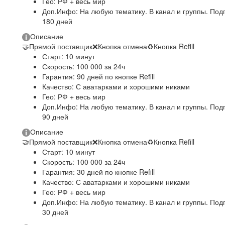
Гео: РФ + весь мир
Доп.Инфо: На любую тематику. В канал и группы. Под
180 дней
Описание
🤝
Прямой поставщик
❌
Кнопка отмена
♻
Кнопка Refill
Старт: 10 минут
Скорость: 100 000 за 24ч
Гарантия: 90 дней по кнопке Refill
Качество: С аватарками и хорошими никами
Гео: РФ + весь мир
Доп.Инфо: На любую тематику. В канал и группы. Под
90 дней
Описание
🤝
Прямой поставщик
❌
Кнопка отмена
♻
Кнопка Refill
Старт: 10 минут
Скорость: 100 000 за 24ч
Гарантия: 30 дней по кнопке Refill
Качество: С аватарками и хорошими никами
Гео: РФ + весь мир
Доп.Инфо: На любую тематику. В канал и группы. Под
30 дней