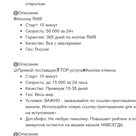
открытым.
Описание
♻
Кнопка Refill
Старт: 10 минут
Скорость: 50 000 за 24ч
Гарантия: 365 дней по кнопке Refill
Качество: Все с аватарками
Гео: Россия
Описание
🤝
Прямой поставщик
🔝
TOP-услуга
❌
Кнопка отмена
Старт: 10 минут
Скорость: до 15 000 за 24 часа
Качество: Премиум 15-35 дней
Гео: Весь мир
Условия: ВАЖНО - заказывайте по ссылке-приглашению
канала. Используйте новую ссылку-приглашение для к
на вступление»
Доп.Инфо: На любую тематику. Повышает рейтинг в п
аккаунтов остается на вашем канале НАВСЕГДА.
Описание