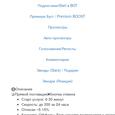
Подписчики/Start в BOT
Премиум Буст / Premium BOOST
Просмотры
Авто-просмотры
Голосование/Репосты
Комментарии
Звезды (Stars) / Подарки
Эмодзи (Реакции)
Описание
🤝
Прямой поставщик
❌
Кнопка отмена
Старт услуги: 0-30 минут
Скорость: до 200 за 24 часа
Отписки ~5-15%
Качество: Офферы. Большинство подписчиков с ават