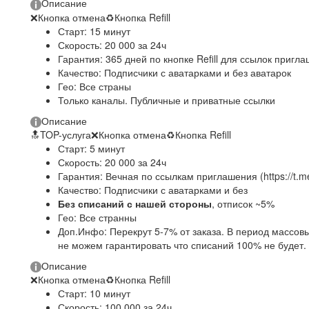
Описание
❌
Кнопка отмена
♻
Кнопка Refill
​Старт: 15 минут
Скорость: 20 000 за 24ч
Гарантия: 365 дней по кнопке Refill для ссылок приглаш
Качество: Подписчики с аватарками и без аватарок
Гео: Все страны
Только каналы. Публичные и приватные ссылки
Описание
🔝
TOP-услуга
❌
Кнопка отмена
♻
Кнопка Refill
Старт: 5 минут
Скорость: 20 000 за 24ч
Гарантия: Вечная по ссылкам приглашения (https://t.m
Качество: Подписчики с аватарками и без
Без списаний с нашей стороны
, отписок ~5%
Гео: Все странны
Доп.Инфо: Перекрут 5-7% от заказа. В период массов
не можем гарантировать что списаний 100% не будет.
Описание
❌
Кнопка отмена
♻
Кнопка Refill
Старт: 10 минут
Скорость: 100 000 за 24ч